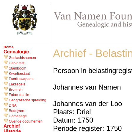
Home
Archief - Belasti
Genealogie
Geslachtsnamen
Herkomst
Stamboom
Persoon in belastingregis
Kwartierstaat
Familiewapens
Lakzegels
Johannes van Namen
Bronnen
Fotocollectie
Geografische spreiding
Johannes van der Loo
DNA
Plaats: Driel
Bedrijven
Homepage
Datum: 1750
Overige documenten
Archief
Periode register: 1750
Historie