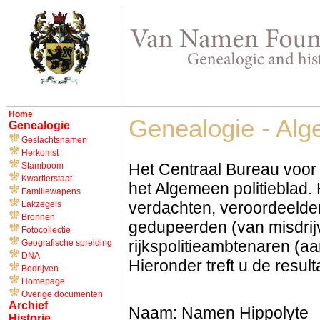
Home
Genealogie - Alg
Genealogie
Geslachtsnamen
Herkomst
Het Centraal Bureau voor
Stamboom
Kwartierstaat
het Algemeen politieblad.
Familiewapens
verdachten, veroordeelde
Lakzegels
Bronnen
gedupeerden (van misdrijv
Fotocollectie
rijkspolitieambtenaren (aa
Geografische spreiding
DNA
Hieronder treft u de resu
Bedrijven
Homepage
Overige documenten
Archief
Naam: Namen Hippolyte
Historie