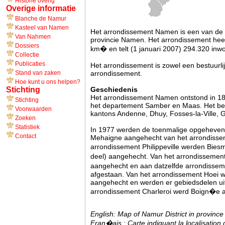
Historie overig
Overige informatie
Blanche de Namur
Kasteel van Namen
Het arrondissement Namen is een van de 
Van Nahmen
provincie Namen. Het arrondissement hee
Dossiers
km� en telt (1 januari 2007) 294.320 inw
Collectie
Publicaties
Het arrondissement is zowel een bestuurlij
Stand van zaken
arrondissement.
Hoe kunt u ons helpen?
Stichting
Geschiedenis
Het arrondissement Namen ontstond in 180
Stichting
het departement Samber en Maas. Het best
Voorwaarden
kantons Andenne, Dhuy, Fosses-la-Ville,
Zoeken
Statistiek
In 1977 werden de toenmalige opgeheven
Contact
Mehaigne aangehecht van het arrondissem
arrondissement Philippeville werden Bies
deel) aangehecht. Van het arrondissemen
aangehecht en aan datzelfde arrondiss
afgestaan. Van het arrondissement Hoei 
aangehecht en werden er gebiedsdelen ui
arrondissement Charleroi werd Boign�e 
English: Map of Namur District in provinc
Fran�ais : Carte indiquant la localisatio