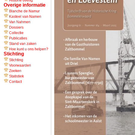
Historie overig
Overige informatie
Blanche de Namur
Kasteel van Namen
Van Nahmen
Dossiers
Collectie
Publicaties
Stand van zaken
Hoe kunt u ons helpen?
Stichting
Stichting
Voorwaarden
Zoeken
Statistiek
Contact